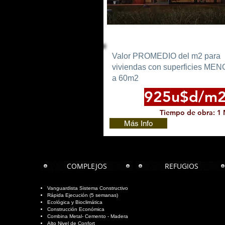
Viviendas hasta 60
Valor PROMEDIO del m2 para
viviendas con superficies ME
a 60m2
925u$d/m
Tiempo de obra: 1
Más Info
COMPLEJOS
REFUGIOS
Vanguardista Sistema Constructivo
Rápida Ejecución (5 semanas)
Ecológica y Bioclimática
Construcción Económica
Combina Metal- Cemento - Madera
Alto Nivel de Confort