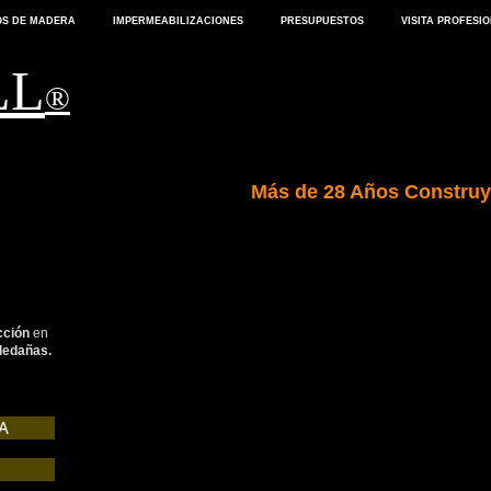
S DE MADERA
IMPERMEABILIZACIONES
PRESUPUESTOS
VISITA PROFESI
LL
®
Más de 1.550.000m2 Rea
Más de 28 Años Constru
cción
en
ledañas.
A