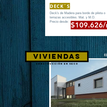
DECK´S
Deck's de Madera para borde de pileta o
terrazas
accesibles.
Mat. y M.O.
Precio desde:
$109.626
VIVIENDAS
E
CONSTRUCCIÓN EN SECO