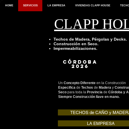
HOME
SERVICIOS
LA EMPRESA
VIVIENDAS CLAPP HOUSE
TECHO
CLAPP HO
Techos de Madera, Pérgolas y Decks.
Construcción
en Seco.
Impermeabilizaciones.
córdoba
2026
Un
Concepto Diferente
en la Construcción
Especifica
de
Techos
de
Madera
y
Constru
Seco
para toda la
Provincia
de
Córdoba y A
Siempre Construcción llave en mano.
TECHOS de CAÑO y MADER
LA EMPRESA