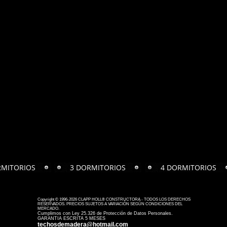
RMITORIOS
3 DORMITORIOS
4 DORMITORIOS
Copyright © 1996-2026 CLAPP HOLL® CONSTRUCTORA - TODOS LOS DERECHOS
RESERVADOS. PRECIOS SUJETOS A VARIACIÓN SEGÚN CONDICIONES DEL
MERCADO.
Cumplimos con Ley 25.326 de Protección de Datos Personales.
GARANTIA ESCRITA 5 MESES
techosdemadera@hotmail.com