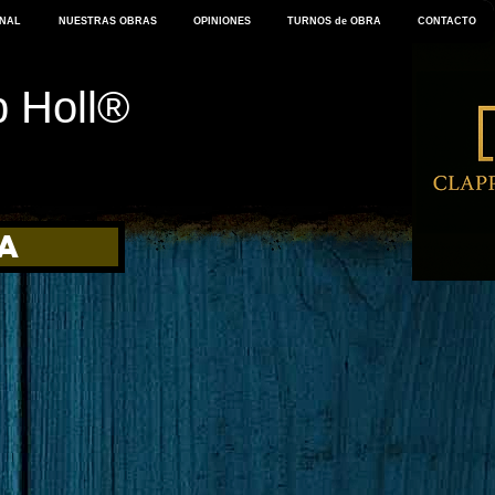
ONAL
NUESTRAS OBRAS
OPINIONES
TURNOS de OBRA
CONTACTO
p Holl®
a