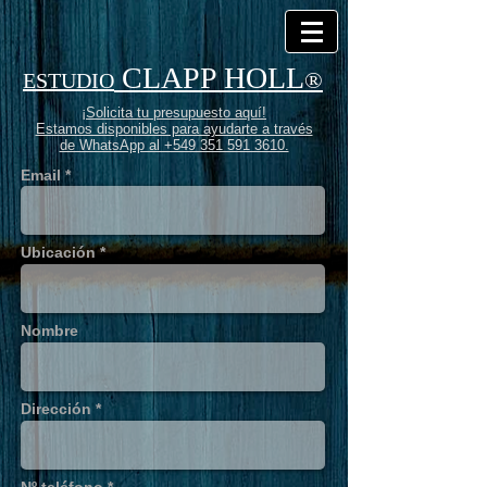
CLAPP HOLL
®
ESTUDIO
¡Solicita tu presupuesto aquí!
Estamos disponibles para ayudarte a través
de WhatsApp al +549 351 591 3610.
Email *
Ubicación *
Nombre
Dirección *